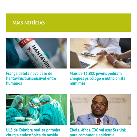
MAIS NOTÍCIAS
França deteta novo caso de
Mais de 11.800 jovens pediram
hantavírus transmissível entre
cheques psicólogo e nutricionista
humanos
num mês
ULS de Coimbra realiza primeira
Ébola: Africa CDC vai usar Starlink
cirurgia endoscópica do ouvido
para combater a epidemia