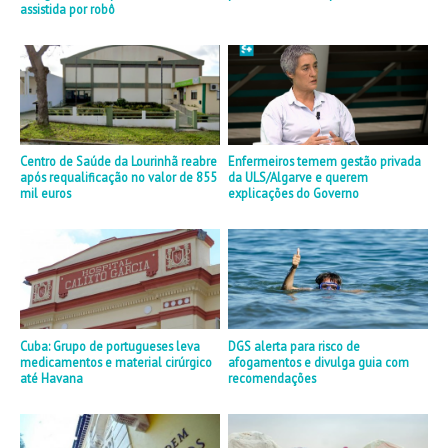
assistida por robô
Centro de Saúde da Lourinhã reabre
Enfermeiros temem gestão privada
após requalificação no valor de 855
da ULS/Algarve e querem
mil euros
explicações do Governo
Cuba: Grupo de portugueses leva
DGS alerta para risco de
medicamentos e material cirúrgico
afogamentos e divulga guia com
até Havana
recomendações