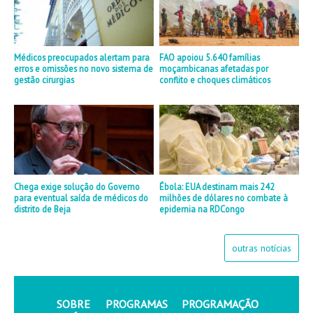
Médicos preocupados alertam para
FAO apoiou 5.640 famílias
erros e omissões no novo sistema de
moçambicanas afetadas por
gestão cirurgias
conflito e choques climáticos
Chega exige solução do Governo
Ébola: EUA destinam mais 242
para eventual saída de médicos do
milhões de dólares no combate à
distrito de Beja
epidemia na RDCongo
outras notícias
SOBRE
PROGRAMAS
PROGRAMAÇÃO