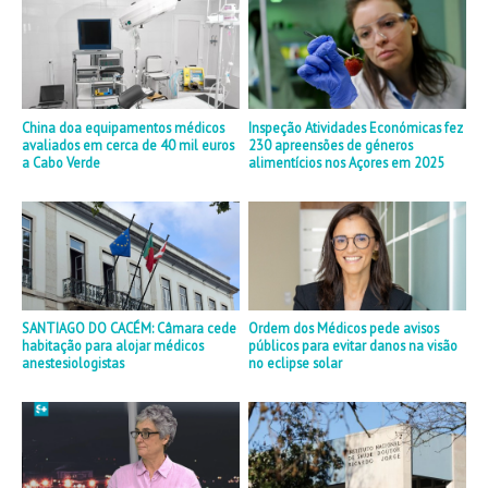
China doa equipamentos médicos
Inspeção Atividades Económicas fez
avaliados em cerca de 40 mil euros
230 apreensões de géneros
a Cabo Verde
alimentícios nos Açores em 2025
SANTIAGO DO CACÉM: Câmara cede
Ordem dos Médicos pede avisos
habitação para alojar médicos
públicos para evitar danos na visão
anestesiologistas
no eclipse solar