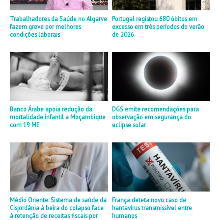
Trabalhadores da Saúde no Algarve
Portugal registou 680 óbitos em
fazem greve por melhores
excesso em três períodos do verão
condições laborais
de 2026
Banco Árabe apoia redução da
DGS emite recomendações para
mortalidade infantil a Moçambique
observação em segurança do
com 19 ME
eclipse solar
Médio Oriente: Sistema de saúde da
França deteta novo caso de
Cisjordânia à beira do colapso face
hantavírus transmissível entre
à retenção de receitas fiscais por
humanos