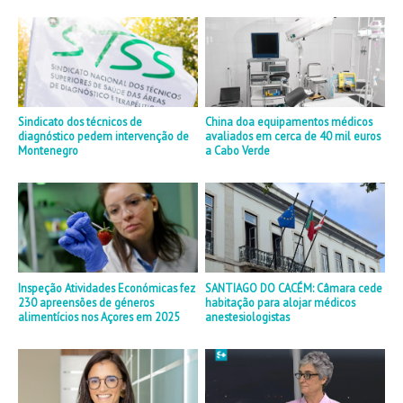
Sindicato dos técnicos de
China doa equipamentos médicos
diagnóstico pedem intervenção de
avaliados em cerca de 40 mil euros
Montenegro
a Cabo Verde
Inspeção Atividades Económicas fez
SANTIAGO DO CACÉM: Câmara cede
230 apreensões de géneros
habitação para alojar médicos
alimentícios nos Açores em 2025
anestesiologistas