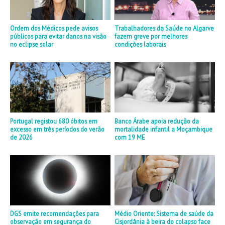
Ordem dos Médicos pede avisos
Trabalhadores da Saúde no Algarve
públicos para evitar danos na visão
fazem greve por melhores
no eclipse solar
condições laborais
Portugal registou 680 óbitos em
Banco Árabe apoia redução da
excesso em três períodos do verão
mortalidade infantil a Moçambique
de 2026
com 19 ME
DGS emite recomendações para
Médio Oriente: Sistema de saúde da
observação em segurança do
Cisjordânia à beira do colapso face