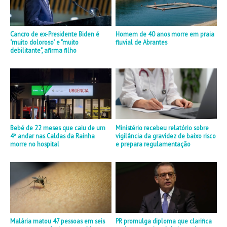
Cancro de ex-Presidente Biden é
Homem de 40 anos morre em praia
"muito doloroso" e "muito
fluvial de Abrantes
debilitante", afirma filho
Bebé de 22 meses que caiu de um
Ministério recebeu relatório sobre
4º andar nas Caldas da Rainha
vigilância da gravidez de baixo risco
morre no hospital
e prepara regulamentação
Malária matou 47 pessoas em seis
PR promulga diploma que clarifica