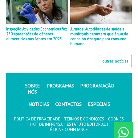
Inspeção Atividades Económicas fez
Almada: Autoridades de saúde e
230 apreensões de géneros
municipais garantem que água do
alimentícios nos Açores em 2025
concelho é segura para consumo
humano
outras notícias
SOBRE
PROGRAMAS
PROGRAMAÇÃO
NÓS
NOTÍCIAS
CONTACTOS
ESPECIAIS
POLÍTICA DE PRIVACIDADE
|
TERMOS E CONDIÇÕES
|
COOKIES
|
KIT DE IMPRENSA
|
ESTATUTO EDITORIAL
|
ÉTICA E COMPLIANCE