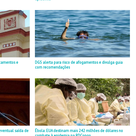
camentos e
DGS alerta para risco de afogamentos e divulga guia
com recomendações
eventual saída de
Ébola: EUA destinam mais 242 milhões de dólares no
combate à epidemia na RDCongo