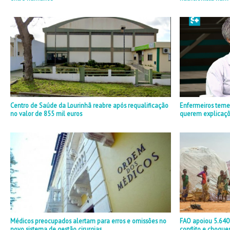
Centro de Saúde da Lourinhã reabre após requalificação
Enfermeiros teme
no valor de 855 mil euros
querem explicaçõ
Médicos preocupados alertam para erros e omissões no
FAO apoiou 5.640
novo sistema de gestão cirurgias
conflito e choque