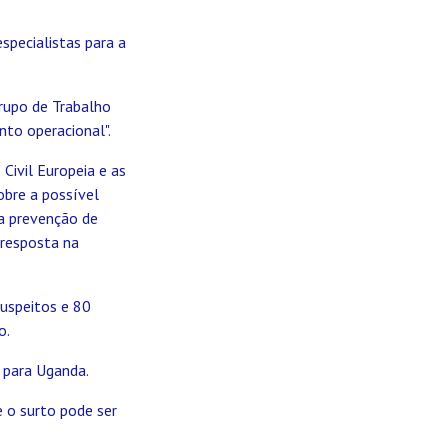
specialistas para a
rupo de Trabalho
nto operacional".
ivil Europeia e as
obre a possível
na prevenção de
e resposta na
uspeitos e 80
o.
 para Uganda.
e o surto pode ser