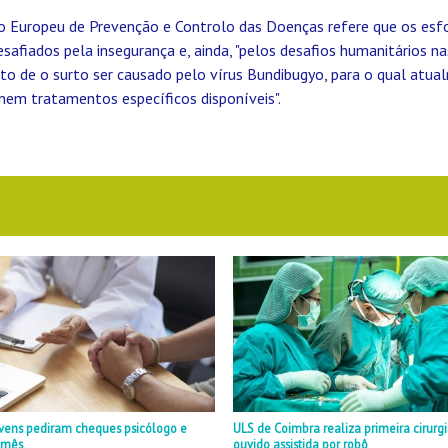
ro Europeu de Prevenção e Controlo das Doenças refere que os esf
safiados pela insegurança e, ainda, "pelos desafios humanitários na
o de o surto ser causado pelo vírus Bundibugyo, para o qual atu
 nem tratamentos específicos disponíveis".
ovens pediram cheques psicólogo e
ULS de Coimbra realiza primeira cirurg
m mês
ouvido assistida por robô