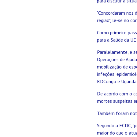
para discutir a sit
"Concordaram nos d
região", lê-se no c
Como primeiro pass
para a Saúde da UE
Paralelamente, e s
Operações de Ajuda
mobilização de espe
infeções, epidemiol
RDCongo e Uganda"
De acordo com o co
mortes suspeitas e
Também foram notif
Segundo a ECDC, "pe
maior do que o atu