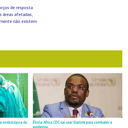
orços de resposta
s áreas afetadas,
almente não existem
ia endoscópica do
Ébola: Africa CDC vai usar Starlink para combater a
epidemia