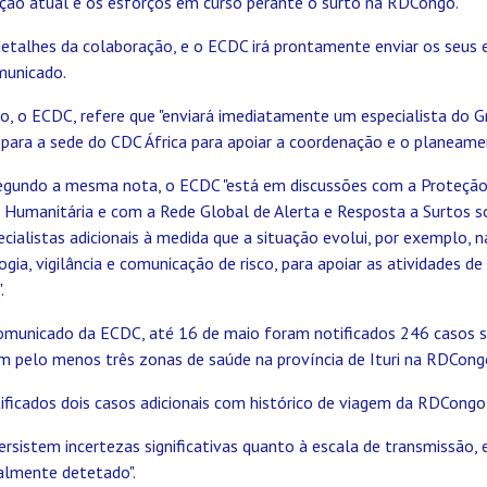
uação atual e os esforços em curso perante o surto na RDCongo.
etalhes da colaboração, e o ECDC irá prontamente enviar os seus e
omunicado.
o, o ECDC, refere que "enviará imediatamente um especialista do G
 para a sede do CDC África para apoiar a coordenação e o planeame
egundo a mesma nota, o ECDC "está em discussões com a Proteção C
 Humanitária e com a Rede Global de Alerta e Resposta a Surtos s
cialistas adicionais à medida que a situação evolui, por exemplo, 
ogia, vigilância e comunicação de risco, para apoiar as atividades d
.
municado da ECDC, até 16 de maio foram notificados 246 casos s
m pelo menos três zonas de saúde na província de Ituri na RDCong
icados dois casos adicionais com histórico de viagem da RDCongo
rsistem incertezas significativas quanto à escala de transmissão, 
almente detetado".