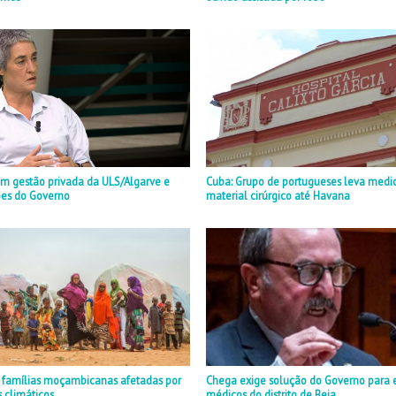
m gestão privada da ULS/Algarve e
Cuba: Grupo de portugueses leva medi
es do Governo
material cirúrgico até Havana
 famílias moçambicanas afetadas por
Chega exige solução do Governo para 
s climáticos
médicos do distrito de Beja