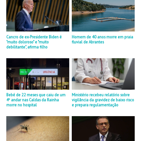
Cancro de ex-Presidente Biden é
Homem de 40 anos morre em praia
"muito doloroso" e "muito
fluvial de Abrantes
debilitante", afirma filho
Bebé de 22 meses que caiu de um
Ministério recebeu relatório sobre
4º andar nas Caldas da Rainha
vigilância da gravidez de baixo risco
morre no hospital
e prepara regulamentação