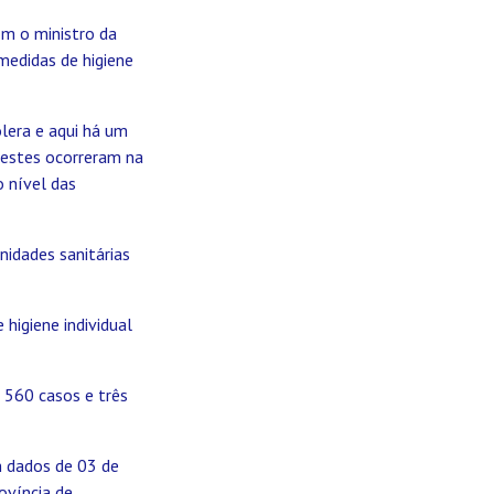
m o ministro da
medidas de higiene
ólera e aqui há um
destes ocorreram na
 nível das
nidades sanitárias
higiene individual
 560 casos e três
m dados de 03 de
ovíncia de