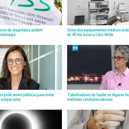
nicos de diagnóstico pedem
China doa equipamentos médicos aval
ontenegro
de 40 mil euros a Cabo Verde
 pede avisos públicos para evitar
Trabalhadores da Saúde no Algarve fa
 eclipse solar
melhores condições laborais