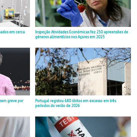
iados em cerca
Inspeção Atividades Económicas fez 230 apreensões de
géneros alimentícios nos Açores em 2025
zem greve por
Portugal registou 680 óbitos em excesso em três
períodos do verão de 2026