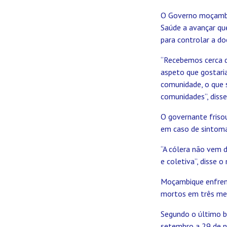
O Governo moçambi
Saúde a avançar que
para controlar a do
“Recebemos cerca de
aspeto que gostari
comunidade, o que 
comunidades”, disse
O governante frisou
em caso de sintoma
“A cólera não vem 
e coletiva”, disse o
Moçambique enfrent
mortos em três mes
Segundo o último b
setembro a 29 de n