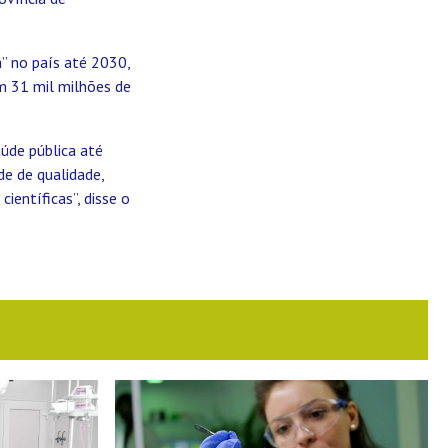
” no país até 2030,
m 31 mil milhões de
úde pública até
e de qualidade,
ientíficas”, disse o