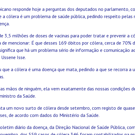
cano responde hoje a perguntas dos deputados no parlamento, co
 a cólera é um problema de saúde pública, pedindo respeito pelas 
ença.
 3,5 milhões de doses de vacinas para poder tratar e prevenir a c
a de mencionar: É que desses 169 óbitos por cólera, cerca de 70% 
significa que há um problema sério de informação e comunicação ao
 Ussene Isse.
 que a cólera é uma doença que mata, pedindo a que se recorra a u
s.
das mãos de ninguém, ela vem exatamente das nossas condições de 
 ministro da Saúde.
a um novo surto de cólera desde setembro, com registo de quase
es, de acordo com dados do Ministério da Saúde.
oletim diário da doença, da Direção Nacional de Saúde Pública, co
ovembro, dos 559 casos de cólera 346 foram contabilizados na pr