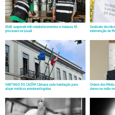
ASAE suspende três estabelecimentos e instaura 45
Sindicato dos téc
processos na Lousã
intervenção de M
SANTIAGO DO CACÉM: Câmara cede habitação para
Ordem dos Médicos
alojar médicos anestesiologistas
danos na visão no