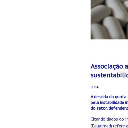
Associação a
sustentabili
LUSA
A descida da quota
pela instabilidade 
do setor, defenden
Citando dados do I
(Equalmed) refere 