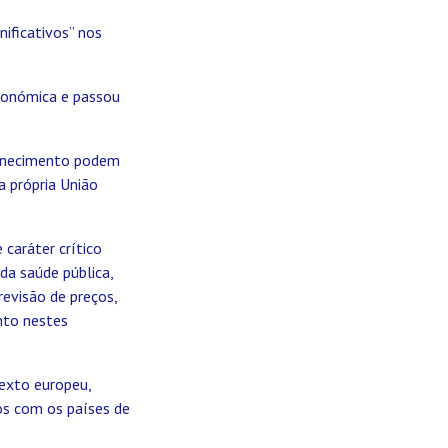
ificativos” nos
conómica e passou
fornecimento podem
a própria União
 caráter crítico
da saúde pública,
evisão de preços,
nto nestes
exto europeu,
os com os países de