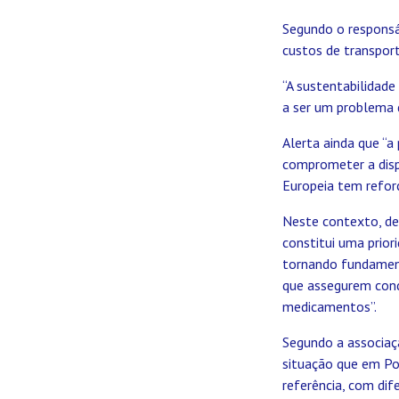
Segundo o responsáv
custos de transport
“A sustentabilidad
a ser um problema 
Alerta ainda que “
comprometer a dispo
Europeia tem reforç
Neste contexto, def
constitui uma prior
tornando fundament
que assegurem cond
medicamentos”.
Segundo a associaç
situação que em Po
referência, com dif