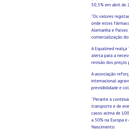
50,5% em abril de 
“Os valores regist
onde estes fármac
Alemanha e Países 
comercialização do
A Equalmed realça 
alerta para a nece
revisão dos preços
A associação reforç
internacional agrav
previsibilidade e c
“Perante a continu
transporte e de en
casos acima de 1000
a 50% na Europa e d
Nascimento.