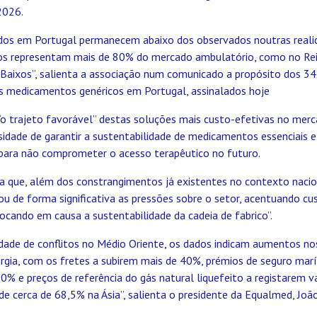
2026.
ados em Portugal permanecem abaixo dos observados noutras reali
os representam mais de 80% do mercado ambulatório, como no Rei
Baixos”, salienta a associação num comunicado a propósito dos 34
s medicamentos genéricos em Portugal, assinalados hoje
“o trajeto favorável” destas soluções mais custo-efetivas no merc
ssidade de garantir a sustentabilidade de medicamentos essenciais
 para não comprometer o acesso terapêutico no futuro.
a que, além dos constrangimentos já existentes no contexto nacion
ou de forma significativa as pressões sobre o setor, acentuando cu
olocando em causa a sustentabilidade da cadeia de fabrico”.
idade de conflitos no Médio Oriente, os dados indicam aumentos no
ergia, com os fretes a subirem mais de 40%, prémios de seguro ma
% e preços de referência do gás natural liquefeito a registarem v
e cerca de 68,5% na Ásia”, salienta o presidente da Equalmed, Joã