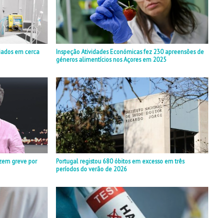
iados em cerca
Inspeção Atividades Económicas fez 230 apreensões de
géneros alimentícios nos Açores em 2025
zem greve por
Portugal registou 680 óbitos em excesso em três
períodos do verão de 2026