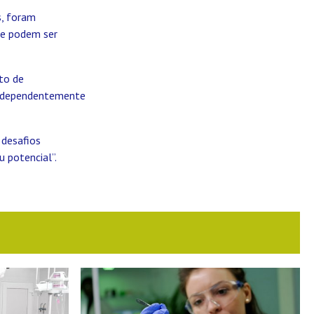
s, foram
ue podem ser
to de
 independentemente
 desafios
 potencial”.