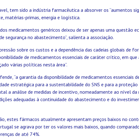
el, tem sido a indústria farmacêutica a absorver os “aumentos sign
e, matérias-primas, energia e logística.
e dos medicamentos genéricos deixou de ser apenas uma questão e
de segurança no abastecimento”, salienta a associação.
a pressão sobre os custos e a dependência das cadeias globais de 
nibilidade de medicamentos essenciais de caráter crítico, em que 
ado várias políticas nesta área”.
ende, “a garantia da disponibilidade de medicamentos essenciais de
idade estratégica para a sustentabilidade do SNS e para a proteção 
al a análise de medidas de incentivo, nomeadamente ao nível da r
ições adequadas à continuidade do abastecimento e do investime
ão, estes fármacos atualmente apresentam preços baixos no cont
rtugal se agrava por ter os valores mais baixos, quando comparad
erenças de até 74%.