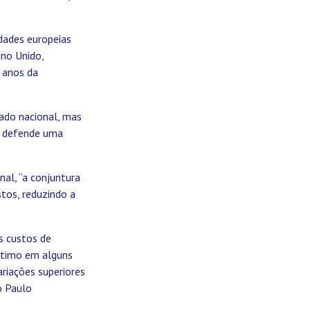
dades europeias
no Unido,
 anos da
ado nacional, mas
 e defende uma
al, “a conjuntura
stos, reduzindo a
s custos de
rítimo em alguns
ariações superiores
o Paulo