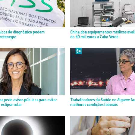
nicos de diagnóstico pedem
China doa equipamentos médicos aval
ontenegro
de 40 mil euros a Cabo Verde
 pede avisos públicos para evitar
Trabalhadores da Saúde no Algarve fa
 eclipse solar
melhores condições laborais