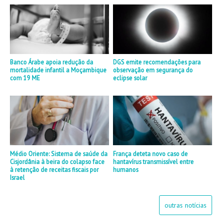
Banco Árabe apoia redução da
DGS emite recomendações para
mortalidade infantil a Moçambique
observação em segurança do
com 19 ME
eclipse solar
Médio Oriente: Sistema de saúde da
França deteta novo caso de
Cisjordânia à beira do colapso face
hantavírus transmissível entre
à retenção de receitas fiscais por
humanos
Israel
outras notícias