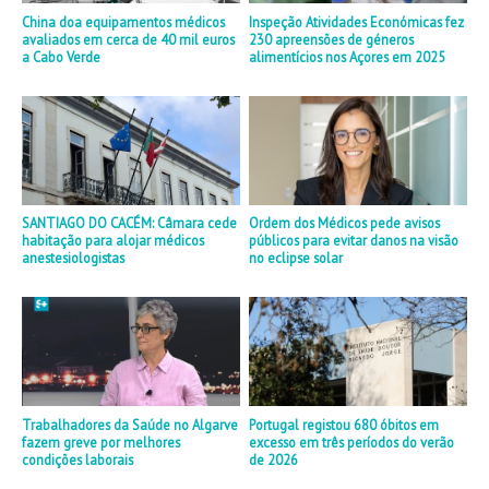
China doa equipamentos médicos
Inspeção Atividades Económicas fez
avaliados em cerca de 40 mil euros
230 apreensões de géneros
a Cabo Verde
alimentícios nos Açores em 2025
SANTIAGO DO CACÉM: Câmara cede
Ordem dos Médicos pede avisos
habitação para alojar médicos
públicos para evitar danos na visão
anestesiologistas
no eclipse solar
Trabalhadores da Saúde no Algarve
Portugal registou 680 óbitos em
fazem greve por melhores
excesso em três períodos do verão
condições laborais
de 2026