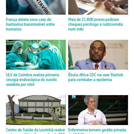
França deteta novo caso de
Mais de 11.800 jovens pediram
hantavírus transmissível entre
cheques psicólogo e nutricionista
humanos
num mês
ULS de Coimbra realiza primeira
Ébola: Africa CDC vai usar Starlink
cirurgia endoscópica do ouvido
para combater a epidemia
assistida por robô
Centro de Saúde da Lourinhã reabre
Enfermeiros temem gestão privada