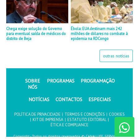
Chega exige solução do Governo
Ébola: EUA destinam mais 242
para eventual saída de médicos do
milhões de dólares no combate à
distrito de Beja
epidemia na RDCongo
outras notícias
SOBRE
PROGRAMAS
PROGRAMAÇÃO
NÓS
NOTÍCIAS
CONTACTOS
ESPECIAIS
POLÍTICA DE PRIVACIDADE
|
TERMOS E CONDIÇÕES
|
COOKIES
|
KIT DE IMPRENSA
|
ESTATUTO EDITORIAL
|
ÉTICA E COMPLIANCE
Copyright - Todos os direitos revervados © CANALLIFE, SERVIÇOS DE