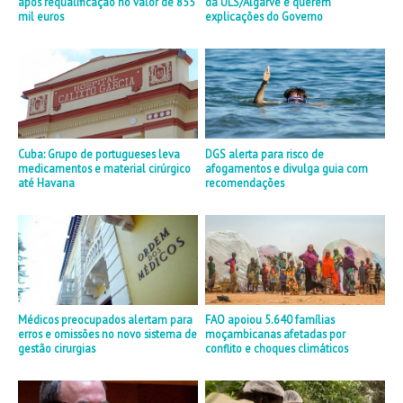
após requalificação no valor de 855
da ULS/Algarve e querem
mil euros
explicações do Governo
Cuba: Grupo de portugueses leva
DGS alerta para risco de
medicamentos e material cirúrgico
afogamentos e divulga guia com
até Havana
recomendações
Médicos preocupados alertam para
FAO apoiou 5.640 famílias
erros e omissões no novo sistema de
moçambicanas afetadas por
gestão cirurgias
conflito e choques climáticos