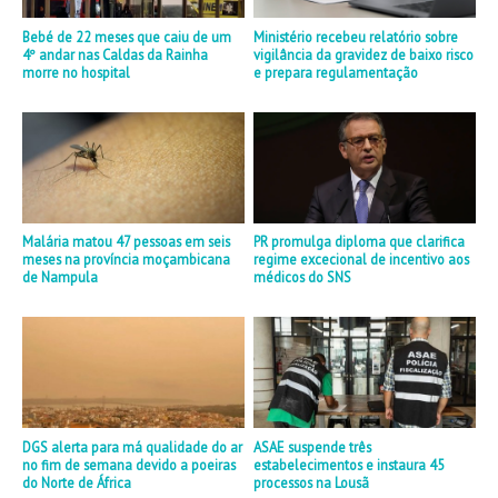
Bebé de 22 meses que caiu de um
Ministério recebeu relatório sobre
4º andar nas Caldas da Rainha
vigilância da gravidez de baixo risco
morre no hospital
e prepara regulamentação
Malária matou 47 pessoas em seis
PR promulga diploma que clarifica
meses na província moçambicana
regime excecional de incentivo aos
de Nampula
médicos do SNS
DGS alerta para má qualidade do ar
ASAE suspende três
no fim de semana devido a poeiras
estabelecimentos e instaura 45
do Norte de África
processos na Lousã