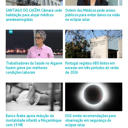
SANTIAGO DO CACÉM: Câmara cede
Ordem dos Médicos pede avisos
habitação para alojar médicos
públicos para evitar danos na visão
anestesiologistas
no eclipse solar
Trabalhadores da Saúde no Algarve
Portugal registou 680 óbitos em
fazem greve por melhores
excesso em três períodos do verão
condições laborais
de 2026
Banco Árabe apoia redução da
DGS emite recomendações para
mortalidade infantil a Moçambique
observação em segurança do
com 19 ME
eclipse solar