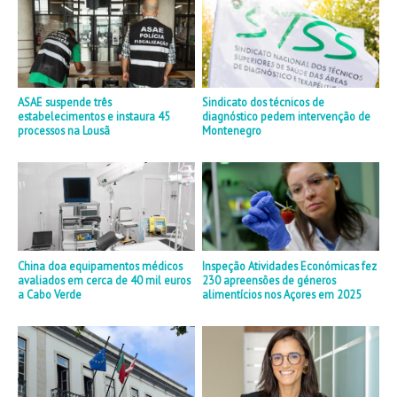
ASAE suspende três
Sindicato dos técnicos de
estabelecimentos e instaura 45
diagnóstico pedem intervenção de
processos na Lousã
Montenegro
China doa equipamentos médicos
Inspeção Atividades Económicas fez
avaliados em cerca de 40 mil euros
230 apreensões de géneros
a Cabo Verde
alimentícios nos Açores em 2025