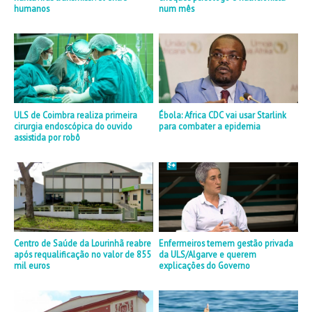
humanos
num mês
ULS de Coimbra realiza primeira
Ébola: Africa CDC vai usar Starlink
cirurgia endoscópica do ouvido
para combater a epidemia
assistida por robô
Centro de Saúde da Lourinhã reabre
Enfermeiros temem gestão privada
após requalificação no valor de 855
da ULS/Algarve e querem
mil euros
explicações do Governo