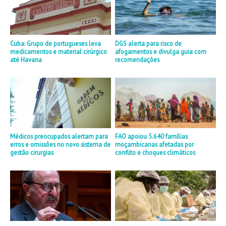
Cuba: Grupo de portugueses leva
DGS alerta para risco de
medicamentos e material cirúrgico
afogamentos e divulga guia com
até Havana
recomendações
Médicos preocupados alertam para
FAO apoiou 5.640 famílias
erros e omissões no novo sistema de
moçambicanas afetadas por
gestão cirurgias
conflito e choques climáticos