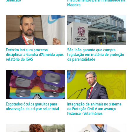
Sindicato
medicamentos para infertilidade na
Madeira
Exército instaura processo
São João garante que cumpre
disciplinar a Gandra d'Almeida após
legislação em matéria de proteção
relatório do IGAS
da parentalidade
Esgotados óculos gratuitos para
Integração de animais no sistema
observação do eclipse solar total
da Proteção Civil é um avanço
histórico - Veterinários