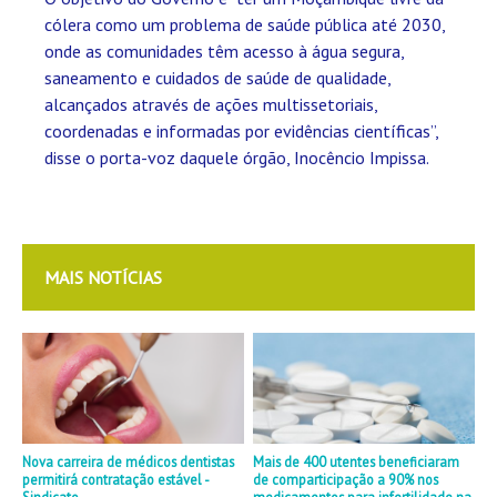
cólera como um problema de saúde pública até 2030,
onde as comunidades têm acesso à água segura,
saneamento e cuidados de saúde de qualidade,
alcançados através de ações multissetoriais,
coordenadas e informadas por evidências científicas”,
disse o porta-voz daquele órgão, Inocêncio Impissa.
MAIS NOTÍCIAS
Nova carreira de médicos dentistas
Mais de 400 utentes beneficiaram
permitirá contratação estável -
de comparticipação a 90% nos