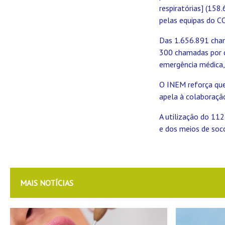
respiratórias] (158
pelas equipas do 
Das 1.656.891 cha
300 chamadas por d
emergência médica,
O INEM reforça que 
apela à colaboração
A utilização do 112
e dos meios de soco
MAIS NOTÍCIAS