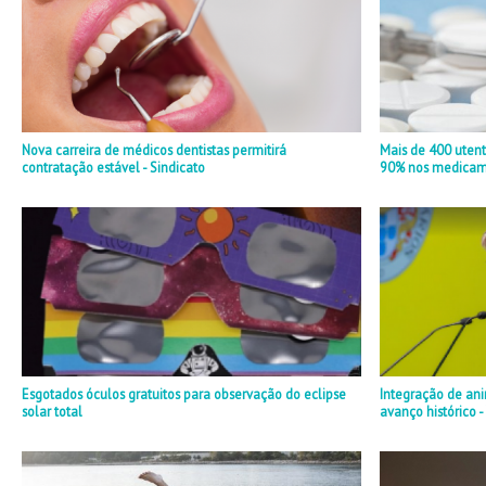
Nova carreira de médicos dentistas permitirá
Mais de 400 uten
contratação estável - Sindicato
90% nos medicame
Esgotados óculos gratuitos para observação do eclipse
Integração de ani
solar total
avanço histórico -