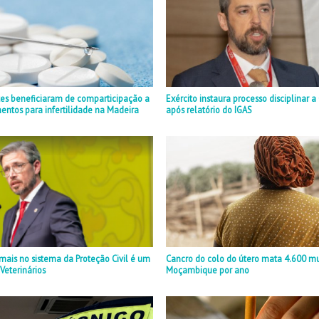
tes beneficiaram de comparticipação a
Exército instaura processo disciplinar 
ntos para infertilidade na Madeira
após relatório do IGAS
mais no sistema da Proteção Civil é um
Cancro do colo do útero mata 4.600 m
 Veterinários
Moçambique por ano