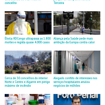
concelho
Terceira
Ébola: RDCongo ultrapassa as 1.800
Aliança pela Saúde pede mais
mortes e regista quase 4.000 casos
ambição da Europa contra calor
Cerca de 30 concelhos do interior
Alegado conflito de interesses nos
Norte e Centro e Algarve em perigo
serviços hospitalares anulou
máximo de incêndio
negócios de milhões