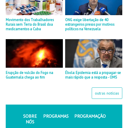
Movimento dos Trabalhadores
ONG exige libertação de 40
Rurais sem Terra do Brasil doa
estrangeiros presos por motivos
medicamentos a Cuba
políticos na Venezuela
Erupção de vulcão do Fogo na
Ébola: Epidemia está a propagar-se
Guatemala chega ao fim
mais rápido que a resposta - OMS
outras notícias
SOBRE
PROGRAMAS
PROGRAMAÇÃO
NÓS