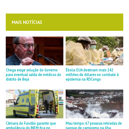
MAIS NOTÍCIAS
Chega exige solução do Governo
Ébola: EUA destinam mais 242
para eventual saída de médicos do
milhões de dólares no combate à
distrito de Beja
epidemia na RDCongo
Câmara do Fundão garante que
Mau tempo: 67 pessoas retiradas de
ambulância do INEM fica no
parque de campismo na ilha