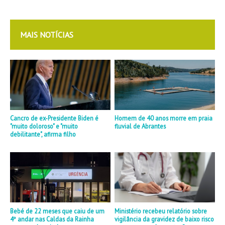
MAIS NOTÍCIAS
Cancro de ex-Presidente Biden é
Homem de 40 anos morre em praia
"muito doloroso" e "muito
fluvial de Abrantes
debilitante", afirma filho
Bebé de 22 meses que caiu de um
Ministério recebeu relatório sobre
4º andar nas Caldas da Rainha
vigilância da gravidez de baixo risco