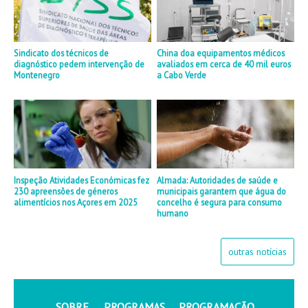
Sindicato dos técnicos de
China doa equipamentos médicos
diagnóstico pedem intervenção de
avaliados em cerca de 40 mil euros
Montenegro
a Cabo Verde
Inspeção Atividades Económicas fez
Almada: Autoridades de saúde e
230 apreensões de géneros
municipais garantem que água do
alimentícios nos Açores em 2025
concelho é segura para consumo
humano
outras notícias
SOBRE
PROGRAMAS
PROGRAMAÇÃO