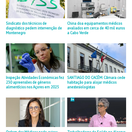
Sindicato dos técnicos de
China doa equipamentos médicos
diagnóstico pedem intervenção de
avaliados em cerca de 40 mil euros
Montenegro
a Cabo Verde
Inspeção Atividades Económicas fez
SANTIAGO DO CACÉM: Câmara cede
230 apreensões de géneros
habitação para alojar médicos
alimentícios nos Açores em 2025
anestesiologistas
Ordem dos Médicos pede avisos
Trabalhadores da Saúde no Algarve