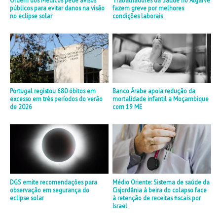
públicos para evitar danos na visão
fazem greve por melhores
no eclipse solar
condições laborais
Portugal registou 680 óbitos em
Banco Árabe apoia redução da
excesso em três períodos do verão
mortalidade infantil a Moçambique
de 2026
com 19 ME
DGS emite recomendações para
Médio Oriente: Sistema de saúde da
observação em segurança do
Cisjordânia à beira do colapso face
eclipse solar
à retenção de receitas fiscais por
Israel