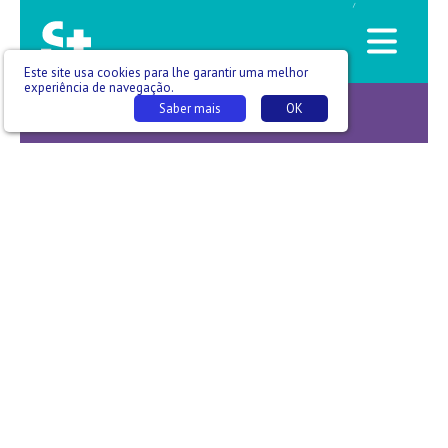
/
Este site usa cookies para lhe garantir uma melhor
experiência de navegação.
Saber mais
OK
Notícias da Saúde -T03 E121 - Ana Luisa Silva