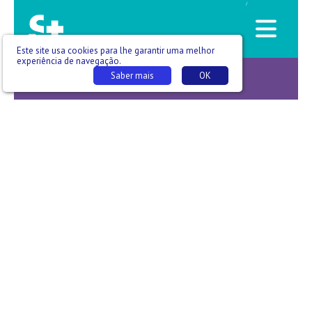
/
Este site usa cookies para lhe garantir uma melhor
experiência de navegação.
Saber mais
OK
Efeito Placebo -T07 E007 - Ana Luísa Silva