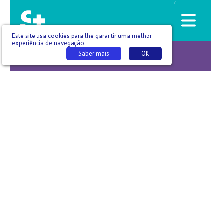
/
Este site usa cookies para lhe garantir uma melhor
experiência de navegação.
Saber mais
OK
Geração Z -T02 E006 - Ligia Pinto