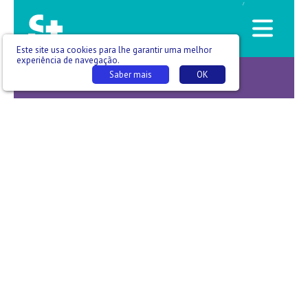
/
Este site usa cookies para lhe garantir uma melhor
experiência de navegação.
Saber mais
OK
Saúde que se lê -T01 E006 - Sara Rodi