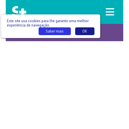
/
Este site usa cookies para lhe garantir uma melhor
experiência de navegação.
Saber mais
OK
Cuidados Respiratórios… Connosco -T01 E005