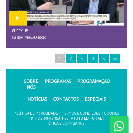
CHECK UP
T18 E004 - VERA ARREIGOSO
1
2
3
4
5
>>
SOBRE
PROGRAMAS
PROGRAMAÇÃO
NÓS
NOTÍCIAS
CONTACTOS
ESPECIAIS
POLÍTICA DE PRIVACIDADE
|
TERMOS E CONDIÇÕES
|
COOKIES
|
KIT DE IMPRENSA
|
ESTATUTO EDITORIAL
|
ÉTICA E COMPLIANCE