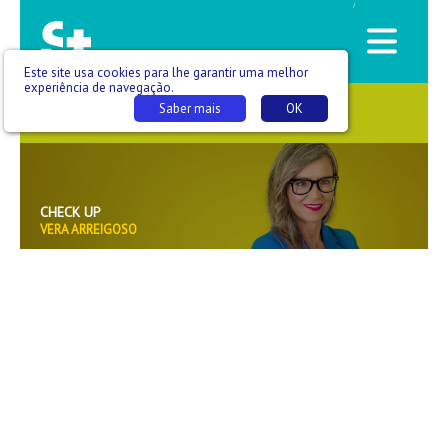
/
Este site usa cookies para lhe garantir uma melhor
experiência de navegação.
Saber mais
OK
SAÚDE QUE SE VÊ
CHECK UP
VERA ARREIGOSO