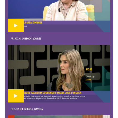
PR_RX_HJ_S08E004_LOWRES
PR_CHK_HJ_S08E011_LOWRES