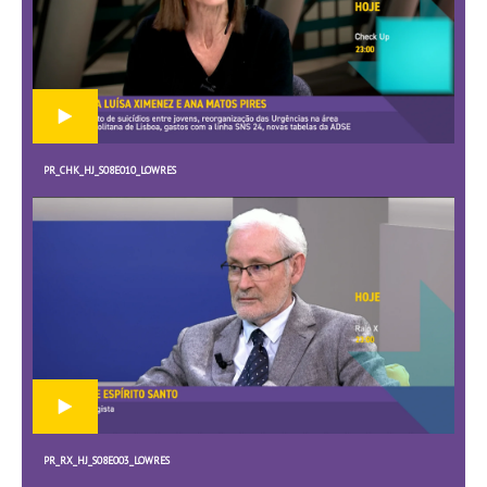
PR_CHK_HJ_S08E010_LOWRES
PR_RX_HJ_S08E003_LOWRES