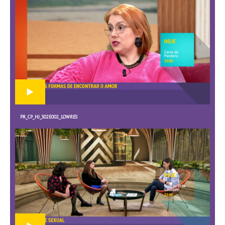
PR_CP_HJ_S02E002_LOWRES