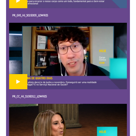
PR_GVS_HJ_S02E003_LOWRES
PR_CC_HJ_S10E012_LOWRES