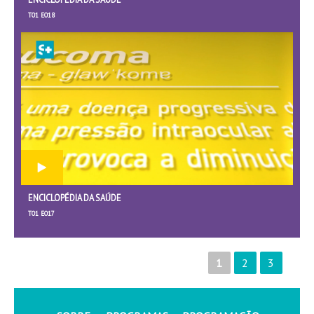
T01 E018
ENCICLOPÉDIA DA SAÚDE
T01 E017
1
2
3