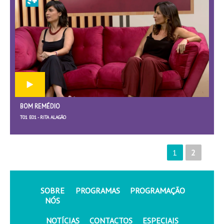
BOM REMÉDIO
T01 E01 - RITA ALAGÃO
1
2
SOBRE
PROGRAMAS
PROGRAMAÇÃO
NÓS
NOTÍCIAS
CONTACTOS
ESPECIAIS