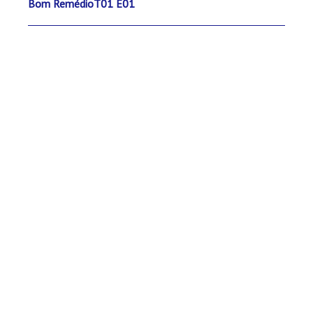
Bom RemédioT01 E01