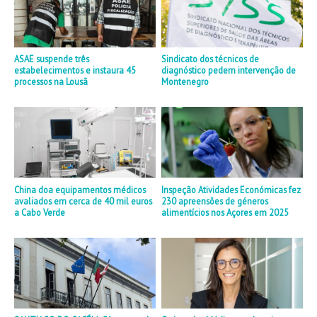
ASAE suspende três
Sindicato dos técnicos de
estabelecimentos e instaura 45
diagnóstico pedem intervenção de
processos na Lousã
Montenegro
China doa equipamentos médicos
Inspeção Atividades Económicas fez
avaliados em cerca de 40 mil euros
230 apreensões de géneros
a Cabo Verde
alimentícios nos Açores em 2025