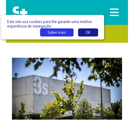
/
Este site usa cookies para lhe garantir uma melhor
experiência de navegação.
Saber mais
OK
SAÚDE QUE SE VÊ