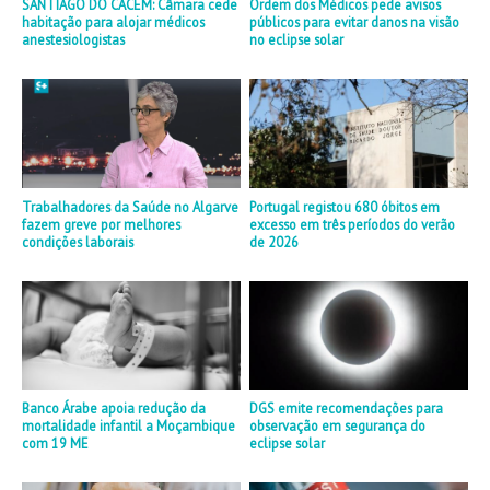
SANTIAGO DO CACÉM: Câmara cede
Ordem dos Médicos pede avisos
habitação para alojar médicos
públicos para evitar danos na visão
anestesiologistas
no eclipse solar
Trabalhadores da Saúde no Algarve
Portugal registou 680 óbitos em
fazem greve por melhores
excesso em três períodos do verão
condições laborais
de 2026
Banco Árabe apoia redução da
DGS emite recomendações para
mortalidade infantil a Moçambique
observação em segurança do
com 19 ME
eclipse solar