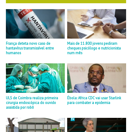
França deteta novo caso de
Mais de 11.800 jovens pediram
hantavírus transmissível entre
cheques psicólogo e nutricionista
humanos
num mês
ULS de Coimbra realiza primeira
Ébola: Africa CDC vai usar Starlink
cirurgia endoscópica do ouvido
para combater a epidemia
assistida por robô