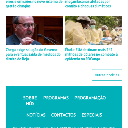
erros e omissões no novo sistema de
moçambicanas afetadas por
gestão cirurgias
conflito e choques climáticos
Chega exige solução do Governo
Ébola: EUA destinam mais 242
para eventual saída de médicos do
milhões de dólares no combate à
distrito de Beja
epidemia na RDCongo
outras notícias
SOBRE
PROGRAMAS
PROGRAMAÇÃO
NÓS
NOTÍCIAS
CONTACTOS
ESPECIAIS