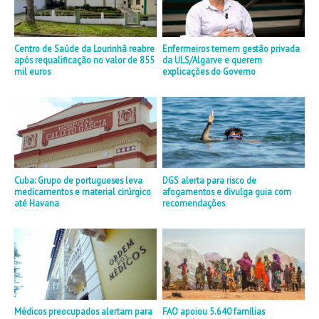
Centro de Saúde da Lourinhã reabre
Enfermeiros temem gestão privada
após requalificação no valor de 855
da ULS/Algarve e querem
mil euros
explicações do Governo
Cuba: Grupo de portugueses leva
DGS alerta para risco de
medicamentos e material cirúrgico
afogamentos e divulga guia com
até Havana
recomendações
Médicos preocupados alertam para
FAO apoiou 5.640 famílias