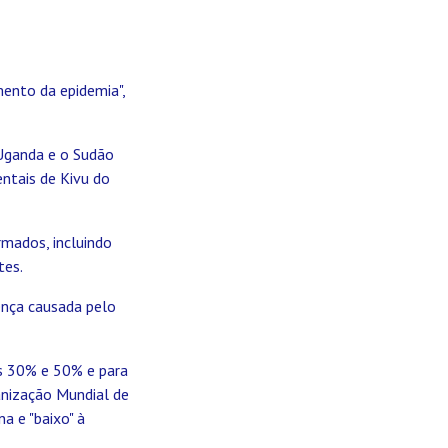
ento da epidemia",
 Uganda e o Sudão
ntais de Kivu do
mados, incluindo
tes.
ença causada pelo
os 30% e 50% e para
anização Mundial de
a e "baixo" à