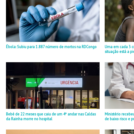
Ébola: Subiu para 1.887 número de mortos na RDCongo
Uma em cada 3 cr
situação está a pi
Bebé de 22 meses que caiu de um 4º andar nas Caldas
Ministério recebeu
da Rainha morre no hospital
de baixo risco e