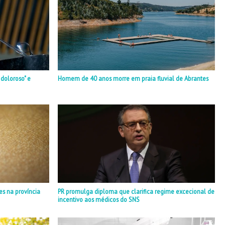
doloroso" e
Homem de 40 anos morre em praia fluvial de Abrantes
s na província
PR promulga diploma que clarifica regime excecional de
incentivo aos médicos do SNS