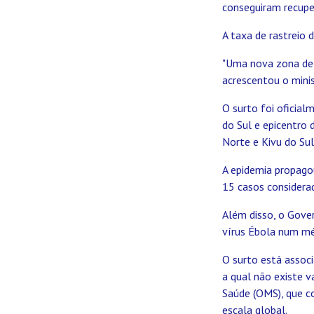
conseguiram recupe
A taxa de rastreio 
"Uma nova zona de 
acrescentou o minis
O surto foi oficial
do Sul e epicentro 
Norte e Kivu do Sul
A epidemia propago
15 casos considera
Além disso, o Gove
vírus Ébola num m
O surto está associ
a qual não existe 
Saúde (OMS), que co
escala global.