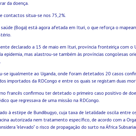
rar da doença.
de contactos situa-se nos 75,2%.
saúde (Boga) está agora afetada em Ituri, o que reforça o mapeam
tério.
mente declarado a 15 de maio em Ituri, província fronteiriça com o
da epidemia, mas alastrou-se também às províncias congolesas orie
.
u-se igualmente ao Uganda, onde foram detetados 20 casos confir
dos importados da RDCongo e entre os quais se registam duas mor
rno francês confirmou ter detetado o primeiro caso positivo de do
édico que regressava de uma missão na RDCongo.
ado à estirpe de Bundibugyo, cuja taxa de letalidade oscila entre 
vacina autorizada nem tratamento específico, de acordo com a Org
nsidera "elevado" o risco de propagação do surto na África Subsarian