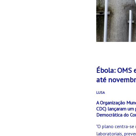
Ébola: OMS 
até novemb
LUSA
A Organização Mund
CDC) lançaram um p
Democrática do Co
"O plano centra-se 
laboratoriais, prev