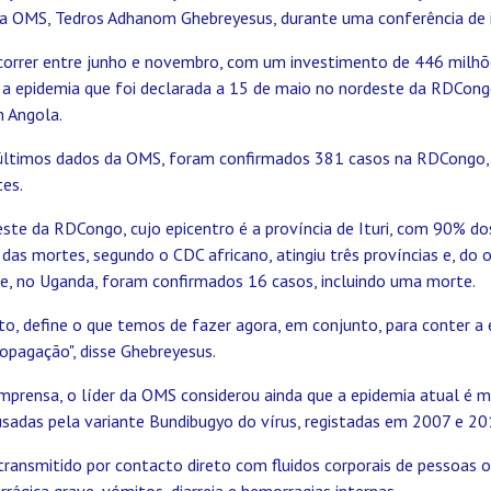
 da OMS, Tedros Adhanom Ghebreyesus, durante uma conferência de 
ecorrer entre junho e novembro, com um investimento de 446 milhõ
a epidemia que foi declarada a 15 de maio no nordeste da RDCongo
m Angola.
últimos dados da OMS, foram confirmados 381 casos na RDCongo, 
es.
ste da RDCongo, cujo epicentro é a província de Ituri, com 90% do
as mortes, segundo o CDC africano, atingiu três províncias e, do 
te, no Uganda, foram confirmados 16 casos, incluindo uma morte.
o, define o que temos de fazer agora, em conjunto, para conter a 
propagação", disse Ghebreyesus.
mprensa, o líder da OMS considerou ainda que a epidemia atual é m
usadas pela variante Bundibugyo do vírus, registadas em 2007 e 20
transmitido por contacto direto com fluidos corporais de pessoas 
rágica grave, vómitos, diarreia e hemorragias internas.