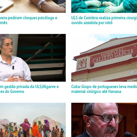
ovens pediram cheques psicólogo e
ULS de Coimbra realiza primeira cirurg
m mês
ouvido assistida por robô
m gestão privada da ULS/Algarve e
Cuba: Grupo de portugueses leva medi
es do Governo
material cirúrgico até Havana