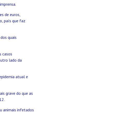
imprensa.
es de euros,
, país que faz
dos quais
s casos
outro lado da
epidemia atual e
ais grave do que as
12.
ou animais infetados