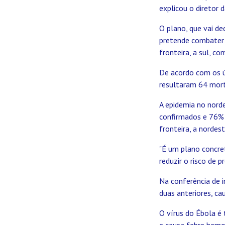
explicou o diretor
O plano, que vai d
pretende combater 
fronteira, a sul, co
De acordo com os 
resultaram 64 mort
A epidemia no norde
confirmados e 76% d
fronteira, a nordes
"É um plano concret
reduzir o risco de 
Na conferência de i
duas anteriores, ca
O vírus do Ébola é 
e causa febre hemor