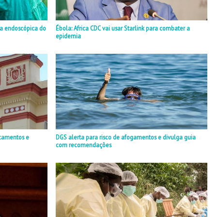
ia endoscópica do
Ébola: Africa CDC vai usar Starlink para combater a
epidemia
camentos e
DGS alerta para risco de afogamentos e divulga guia
com recomendações