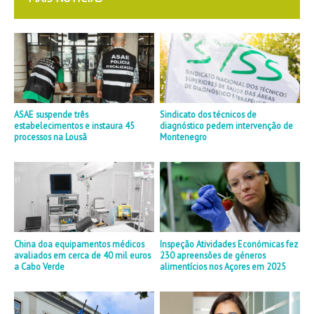
ASAE suspende três
Sindicato dos técnicos de
estabelecimentos e instaura 45
diagnóstico pedem intervenção de
processos na Lousã
Montenegro
China doa equipamentos médicos
Inspeção Atividades Económicas fez
avaliados em cerca de 40 mil euros
230 apreensões de géneros
a Cabo Verde
alimentícios nos Açores em 2025