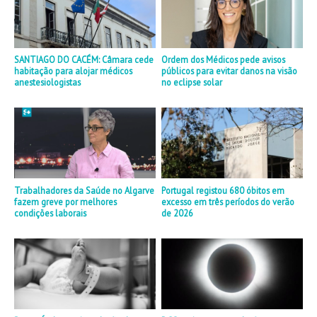
SANTIAGO DO CACÉM: Câmara cede
Ordem dos Médicos pede avisos
habitação para alojar médicos
públicos para evitar danos na visão
anestesiologistas
no eclipse solar
Trabalhadores da Saúde no Algarve
Portugal registou 680 óbitos em
fazem greve por melhores
excesso em três períodos do verão
condições laborais
de 2026