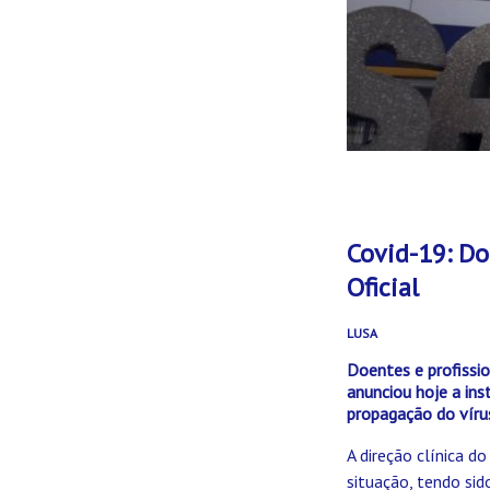
Covid-19: Do
Oficial
LUSA
Doentes e profissi
anunciou hoje a ins
propagação do víru
A direção clínica d
situação, tendo si