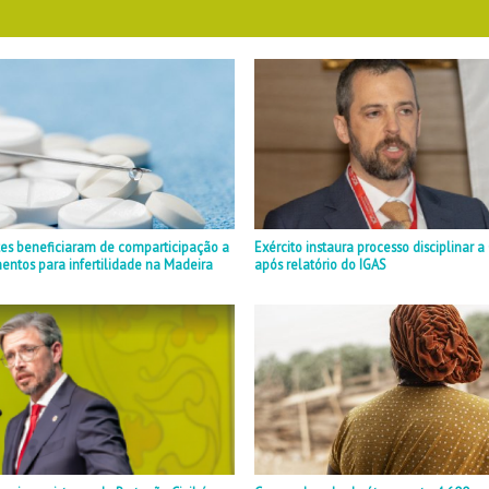
tes beneficiaram de comparticipação a
Exército instaura processo disciplinar 
ntos para infertilidade na Madeira
após relatório do IGAS