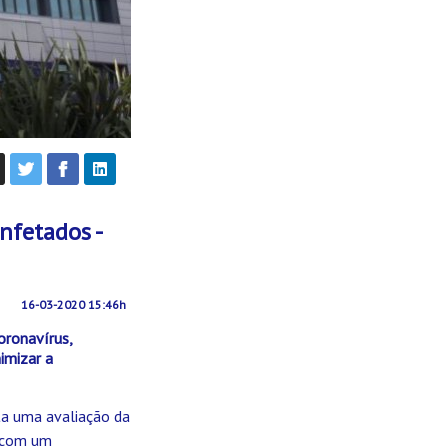
nfetados -
16-03-2020 15:46h
oronavírus,
imizar a
ta uma avaliação da
o com um