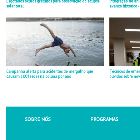
Esgotados óculos gratuitos para observação do eclipse
Integração de ani
solar total
avanço histórico -
Campanha alerta para acidentes de mergulho que
Técnicos de eme
causam 100 lesões na coluna por ano
ouvidos sobre no
SOBRE NÓS
PROGRAMAS