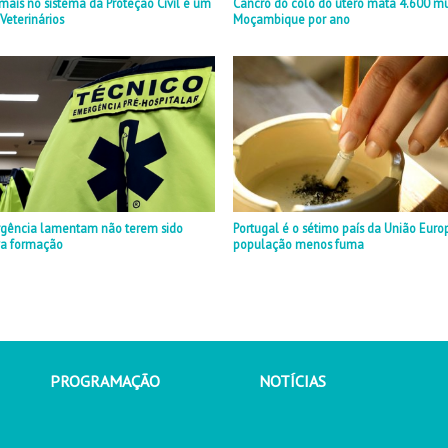
mais no sistema da Proteção Civil é um
Cancro do colo do útero mata 4.600 m
 Veterinários
Moçambique por ano
rgência lamentam não terem sido
Portugal é o sétimo país da União Euro
va formação
população menos fuma
PROGRAMAÇÃO
NOTÍCIAS