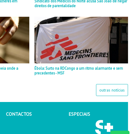
ulheres em
Sindicato dos Médicos do Norte acusa São João de negar
direitos de parentalidade
peia onde a
Ébola: Surto na RDCongo a um ritmo alarmante e sem
precedentes - MSF
outras notícias
CONTACTOS
ESPECIAIS