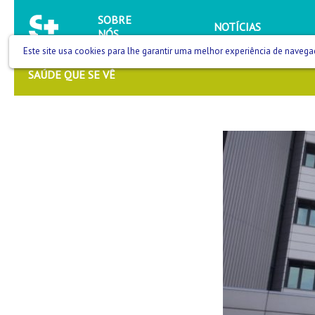
SOBRE
NOTÍCIAS
NÓS
Este site usa cookies para lhe garantir uma melhor experiência de navega
SAÚDE QUE SE VÊ