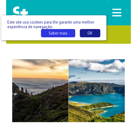
/
Este site usa cookies para lhe garantir uma melhor
experiência de navegação.
Saber mais
OK
SAÚDE QUE SE VÊ