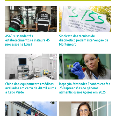
ASAE suspende três
Sindicato dos técnicos de
estabelecimentos e instaura 45
diagnóstico pedem intervenção de
processos na Lousã
Montenegro
China doa equipamentos médicos
Inspeção Atividades Económicas fez
avaliados em cerca de 40 mil euros
230 apreensões de géneros
a Cabo Verde
alimentícios nos Açores em 2025