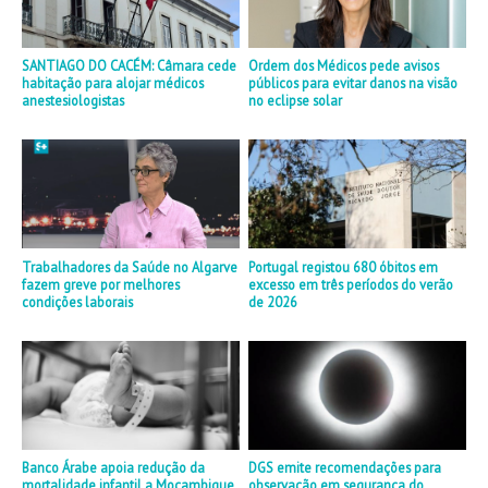
SANTIAGO DO CACÉM: Câmara cede
Ordem dos Médicos pede avisos
habitação para alojar médicos
públicos para evitar danos na visão
anestesiologistas
no eclipse solar
Trabalhadores da Saúde no Algarve
Portugal registou 680 óbitos em
fazem greve por melhores
excesso em três períodos do verão
condições laborais
de 2026
Banco Árabe apoia redução da
DGS emite recomendações para
mortalidade infantil a Moçambique
observação em segurança do