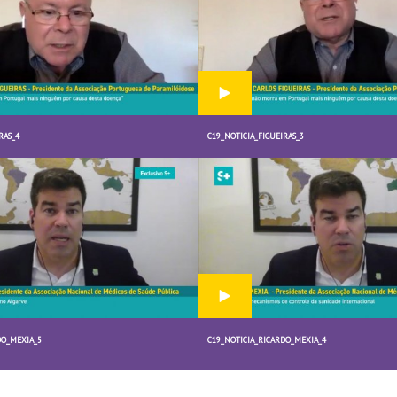
RAS_4
C19_NOTICIA_FIGUEIRAS_3
DO_MEXIA_5
C19_NOTICIA_RICARDO_MEXIA_4