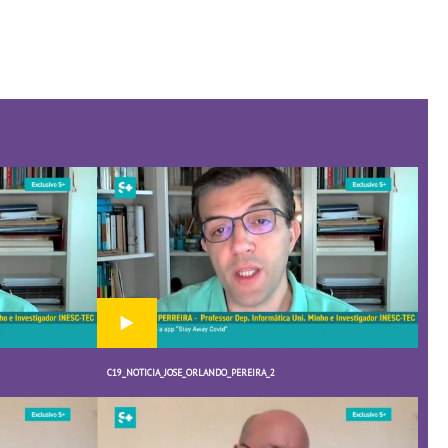
C19_NOTICIA_JOSE_ORLANDO_PEREIRA_2