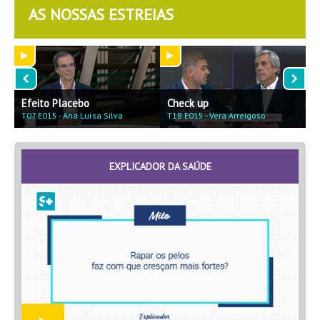
AS NOSSAS ESTREIAS
Efeito Placebo
Check up
F
T07 E015 - Ana Luísa Silva
T18 E015 - Vera Arreigoso
T
EXPLICADOR DA SAÚDE